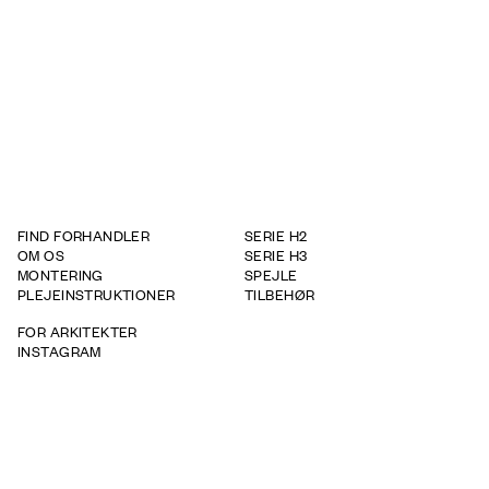
STEP-tegning 3D
Produkt - Dybde
320
Produkt - Højde
710
FIND FORHANDLER
SERIE H2
OM OS
SERIE H3
MONTERING
SPEJLE
PLEJEINSTRUKTIONER
TILBEHØR
FOR ARKITEKTER
INSTAGRAM
GARANTIBETINGELSER
WHISTLEBOWING REPORT
TAPWELL
BRICMATE
ROOH