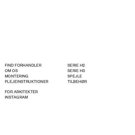
STEP-tegning 3D
Produkt - Dybde
320
Produkt - Højde
710
FIND FORHANDLER
SERIE H2
OM OS
SERIE H3
MONTERING
SPEJLE
PLEJEINSTRUKTIONER
TILBEHØR
FOR ARKITEKTER
INSTAGRAM
GARANTIBETINGELSER
WHISTLEBOWING REPORT
TAPWELL
BRICMATE
ROOH